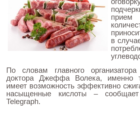
ого
подче
прие
количе
приноси
в случа
потребл
углевод
По словам главного организатора 
доктора Джеффа Волека, именно т
имеет возможность эффективно сжиг
насыщенные кислоты – сообщает
Telegraph.