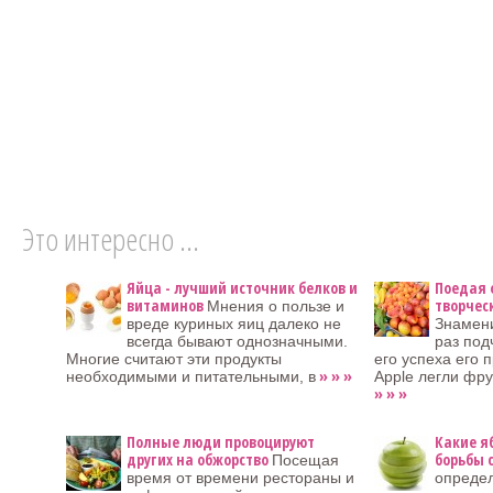
Это интересно ...
Яйца - лучший источник белков и
Поедая 
витаминов
творчес
Мнения о пользе и
вреде куриных яиц далеко не
Знамен
всегда бывают однозначными.
раз под
Многие считают эти продукты
его успеха его 
» » »
необходимыми и питательными, в
Apple легли фр
» » »
Полные люди провоцируют
Какие я
других на обжорство
борьбы 
Посещая
время от времени рестораны и
определ