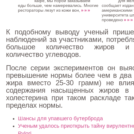
кафе, мы порой заказываем
для жел
еды больше, чем намеревались. Многие
сообщает издани
» » »
рестораторы лезут из кожи вон,
американскими 
университета ш
» » »
проведено
К подобному выводу ученый прише
наблюдений за участниками, потреб
большое количество жиров и 
количество углеводов.
После серии экспериментов он выя
превышение нормы более чем в два 
жира вместо 25-30 грамм) не влия
содержания насыщенных жиров в 
холестерина при таком раскладе та
пределах нормы.
Шансы для упавшего бутерброда
Ученым удалось приоткрыть тайну вирулентно
Pylori