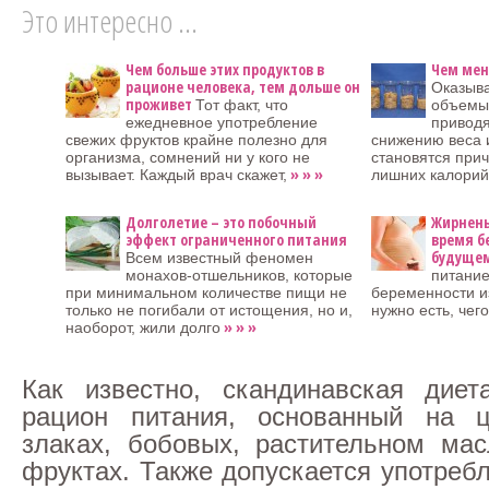
Это интересно ...
Чем больше этих продуктов в
Чем мен
рационе человека, тем дольше он
Оказыва
проживет
Тот факт, что
объемы 
ежедневное употребление
приводя
свежих фруктов крайне полезно для
снижению веса и
организма, сомнений ни у кого не
становятся при
» » »
вызывает. Каждый врач скажет,
лишних калорий
Долголетие – это побочный
Жирнень
эффект ограниченного питания
время б
будуще
Всем известный феномен
монахов-отшельников, которые
питани
при минимальном количестве пищи не
беременности из
только не погибали от истощения, но и,
нужно есть, чего
» » »
наоборот, жили долго
Как известно, скандинавская диет
рацион питания, основанный на ц
злаках, бобовых, растительном ма
фруктах. Также допускается употреб