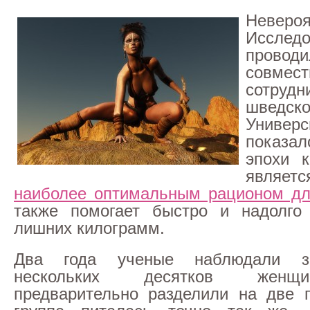
Невероя
Исследо
проводи
сов
сотрудн
шведско
Универ
показал
эпохи к
являет
наиболее оптимальным рационом дл
также помогает быстро и надолго 
лишних килограмм.
Два года ученые наблюдали з
нескольких десятков женщ
предварительно разделили на две 