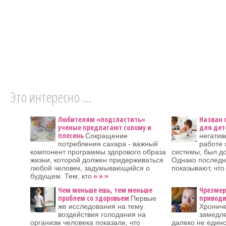
Это интересно ...
Любителям «подсластить»
Назван 
ученые предлагают солому и
для дет
плесень
Сокращение
негатив
потребления сахара - важный
работе
компонент программы здорового образа
системы, был до
жизни, которой должен придерживаться
Однако последн
любой человек, задумывающийся о
показывают, чт
» » »
будущем. Тем, кто
Чем меньше ешь, тем меньше
Чрезмер
проблем со здоровьем
приводи
Первые
же исследования на тему
Хрониче
воздействия голодания на
замедле
организм человека показали, что
далеко не един