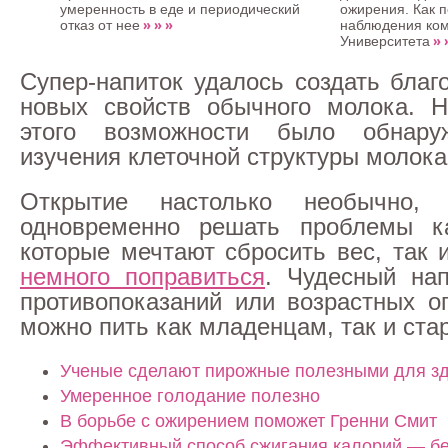
умеренность в еде и периодический
ожирения. Как 
» » »
отказ от нее
наблюдения ком
» 
Университета
Супер-напиток удалось создать благ
новых свойств обычного молока. Н
этого возможности было обнар
изучения клеточной структуры молока
Открытие настолько необычно, 
одновременно решать проблемы к
которые мечтают сбросить вес, так 
немного поправиться
. Чудесный на
противопоказаний или возрастных ог
можно пить как младенцам, так и ста
Ученые сделают пирожные полезными для з
Умеренное голодание полезно
В борьбе с ожирением поможет Гренни Смит
Эффективный способ сжигания калорий — бе